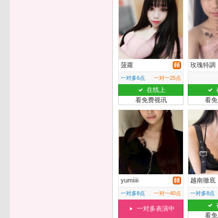
菠蘿
玫瑰特調
一对多6点
一对一25点
在线上
看免费视讯
看免
yumiiii
越南徹底
一对多8点
一对一40点
一对多8点
一对多表演中
看免