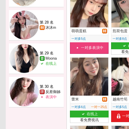
第 28 名
沐沐m
萌萌蛋糕
煎荷包蛋
一对多5点
一对多8点
一对多表演中
看免
第 29 名
Moona
在线上
第 30 名
反差御姊
表演中
蕾米
越南竹筍
一对多6点
一对一25点
一对多5点
在线上
一
看免费视讯