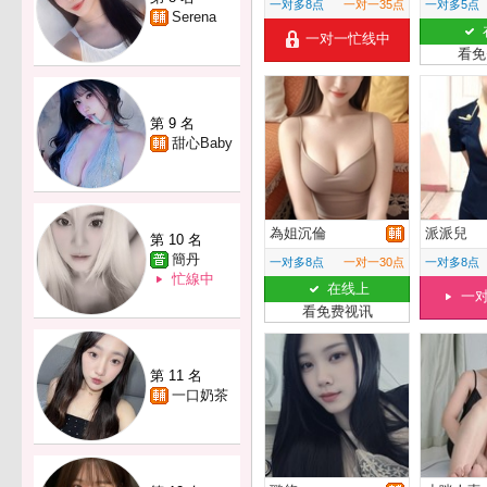
一对多8点
一对一35点
一对多5点
Serena
一对一忙线中
看免
第 9 名
甜心Baby
為姐沉倫
派派兒
第 10 名
簡丹
一对多8点
一对一30点
一对多8点
忙線中
在线上
一
看免费视讯
第 11 名
一口奶茶