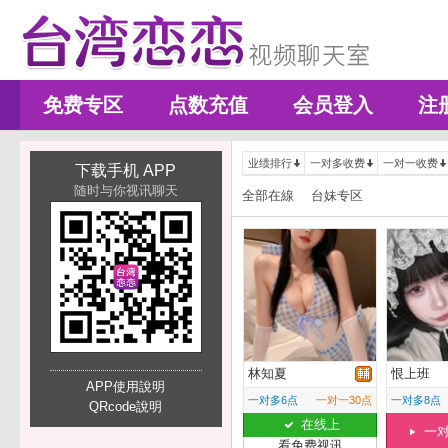
免费专区
点数充值
会员登入
注
业绩排行
一对多收费
一对一收费
下载手机 APP
随时与你视讯聊天
全部在線
台妹专区
林知夏
恨上班
APP使用說明
一对多6点
一对一30点
一对多8点
QRcode說明
在线上
一
看免费视讯