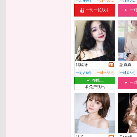
一对多8点
一对一50点
一对多5点
一对一忙线中
一
媱瑤呀
謝真真
一对多8点
一对一35点
一对多8点
在线上
一
看免费视讯