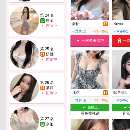
第 24 名
歡沁
舒怡
Seven
表演中
一对多8点
一对一35点
一对多8点
一对多表演中
一
第 25 名
奶桃
忙線中
第 26 名
喵妞
凡霓
歐蕾寶比
忙線中
一对多8点
一对一30点
一对多8点
在线上
看免费视讯
看免
第 27 名
余笙