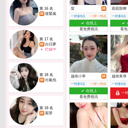
第 16 名
梨
菀菀類卿
筱緊嵐
一对多8点
一对一35点
一对多6点
在线上
看免费视讯
看免
第 17 名
白日夢
忙線中
第 18 名
越南小寧
越南東厚
出氣包
一对多5点
一对一20点
一对多6点
在线上
一
看免费视讯
第 19 名
梨芽