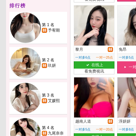
排行榜
第 1 名
予宥期
黎月
兔昂
一对多6点
一对一25点
一对多5点
第 2 名
在线上
玖妍
一
看免费视讯
第 3 名
艾媛熙
越南人道
淳妍妍
第 4 名
一对多5点
一对一20点
一对多8点
九尾奈奈