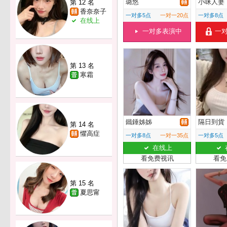
璐悠
小咪人妻
第 12 名
香奈奈子
一对多5点
一对一20点
一对多8点
在线上
一对多表演中
一
第 13 名
寒霜
鐵錘姊姊
隔日到貨
第 14 名
懼高症
一对多8点
一对一35点
一对多5点
在线上
看免费视讯
看免
第 15 名
夏思甯