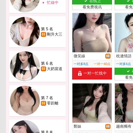
在线上
忙線中
看免费视讯
看免
第 5 名
剛升大三
微笑線
枕邊情語
第 6 名
一对多8点
一对一40点
一对多6点
大奶當道
一对一忙线中
看免
第 7 名
零距離
鄭妹
越南獨有
第 8 名