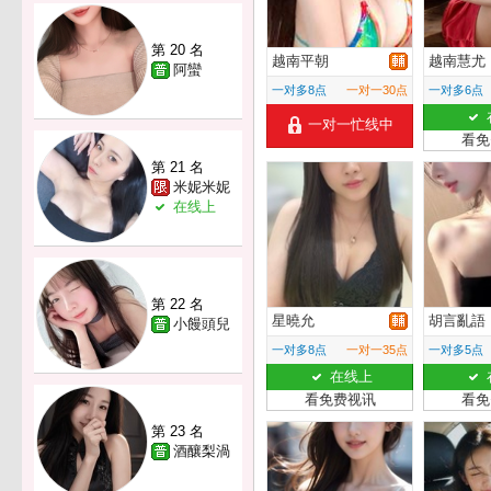
第 20 名
越南平朝
越南慧尤
阿蠻
一对多8点
一对一30点
一对多6点
一对一忙线中
看免
第 21 名
米妮米妮
在线上
第 22 名
星曉允
胡言亂語
小饅頭兒
一对多8点
一对一35点
一对多5点
在线上
看免费视讯
看免
第 23 名
酒釀梨渦